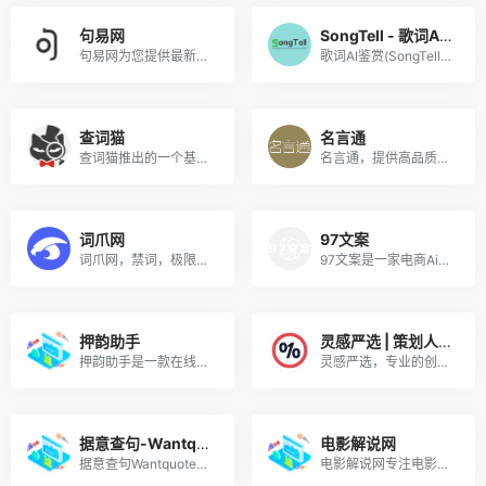
句易网
SongTell - 歌词AI鉴赏
句易网为您提供最新广告法淘宝抖音违禁词在线过滤工具。
歌词AI鉴赏(SongTell)，用AI解锁歌曲背后的深度含义，发现音乐的美妙和感动。
查词猫
名言通
查词猫推出的一个基于AI的智能数据查询与学习的工具，为用户提供在线词语解释、中英文句子、专业术语解答、百科知识智能高效的查询服务
名言通，提供高品质句子的专业句子网站。
词爪网
97文案
词爪网，禁词，极限词，敏感词，新广告法违禁词查询检测工具。
97文案是一家电商Ai智能文案平台，能够帮助到电商卖家轻松写出专业的电商文案，可帮您用 Ai生成广告文案、Ai生成短视频脚本、Ai生成商品卖点等。
押韵助手
灵感严选 | 策划人宝藏方案库
押韵助手是一款在线押韵字词查询工具，输入最后一个字，押韵助手能通过AI自动帮你匹配出与该字押韵的单字、多押、流行、唐诗、宋词、元曲、歌词、单词等。
灵感严选，专业的创意活动策划方案案例库网站，灵感严选为各行各业的策划人提供了优质的方案资源和社区交流平台。
据意查句-Wantquotes
电影解说网
据意查句Wantquotes可以根据你输入描述的意思来查找相应的名言名句、古诗文类名句、现代名句等。
电影解说网专注电影影评与电影解说文案，每天更新大量电影解说素材资源以及抖音文案，打造具有特色的电影解说视频文案的网站！