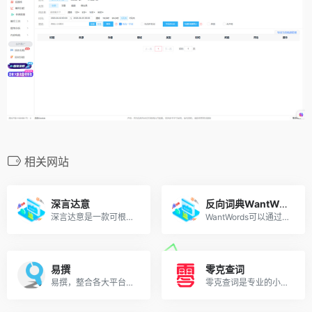
相关网站
深言达意
反向词典WantWords
深言达意是一款可根据模糊描述，找词找句的Ai写作工具。核心功能包括据意查词、据意查句。根据模糊的描述，找到贴切的词语和名言佳句，支持汉英双语。深言达意基于先进的人工智能算法实现。
WantWords可以通过描述意思来查找词语，唯一支持中文及中英跨语言查询的反向词典系统。
易撰
零克查词
易撰，整合各大平台数据，为您打造文章、视频、话题、热榜等全方位素材库，同时提供文章质量检测，爆文数据分析，助您高效运营新媒体。
零克查词是专业的小红书敏感词和违规词检测工具