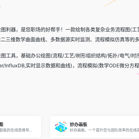
公绘图利器，是您职场的好帮手！一款绘制各类复杂业务流程图(工
各类二三维数学曲面曲线、多数据源实时监测、流程模拟仿真等的
备绘图工具，基础办公绘图(流程/工艺/树形组织结构/拓扑/电气/
qlsever/InfluxDB,实时显示数据和曲线)，流程模拟(数学ODE
导图
妙办画板
TreeMind树图是基于AI人工智能的在线思维导图工具。提供海量知识导图、素材资源，支持一键AI生成导图；分屏浏览，边看资料边做导图。